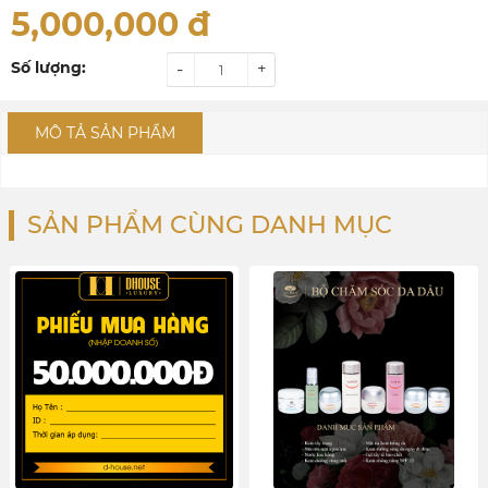
5,000,000
đ
Số lượng:
-
+
MÔ TẢ SẢN PHẨM
SẢN PHẨM CÙNG DANH MỤC