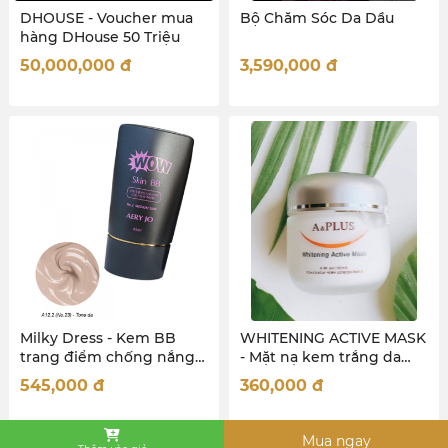
DHOUSE - Voucher mua
Bộ Chăm Sóc Da Dầu
hàng DHouse 50 Triệu
50,000,000
đ
3,590,000
đ
Milky Dress - Kem BB
WHITENING ACTIVE MASK
trang điểm chống nắng
- Mặt nạ kem trắng da
cao - Aery Jo Wow Skin
120ml
545,000
đ
360,000
đ
BB No23 SPF 30PA +++ -
tông da 45ml Tuyp
Mua ngay