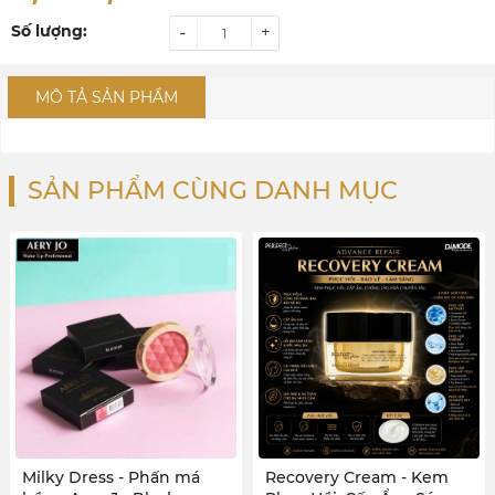
Số lượng:
-
+
MÔ TẢ SẢN PHẨM
SẢN PHẨM CÙNG DANH MỤC
Milky Dress - Phấn má
Recovery Cream - Kem