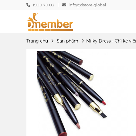
1900 70 03
info@dstore.global
Trang chủ
Sản phẩm
Milky Dress - Chì kẻ vi