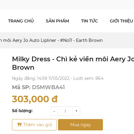
TRANG CHỦ
SẢN PHẨM
TIN TỨC
GIỚI THIỆU
ền môi Aery Jo Auto Lipliner - #No11 - Earth Brown
Milky Dress - Chì kẻ viền môi Aery Jo
Brown
Ngày đăng: 14:59 11/05/2022 - Lượt xem: 864
Mã SP:
DSMWBA41
303,000
đ
Số lượng:
-
+
Thêm vào giỏ
Mua ngay